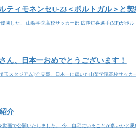
ポルティモネンセU-23＜ポルトガル＞と契
]で優勝した、 山梨学院高校サッカー部 広澤灯喜選手(MF)が
皆さん、日本一おめでとうございます！
日 埼玉スタジアム]で 見事、日本一に輝いた山梨学院高校サッ
紹介
を動画で公開いたしました。 今、自宅にいることが多いかと思