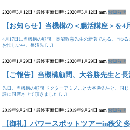
2020年3月12日
/ 最終更新日時 :
2020年3月12日
nam
お知らせ
【お知らせ】当機構の＜腸活講座＞を4
4月17日に当機構の顧問、長沼敬憲先生の新著である、 “ゆ
お忙しい中、長沼先 […]
2020年1月29日
/ 最終更新日時 :
2020年1月29日
nam
お知らせ
【ご報告】当機構顧問、大谷勝先生と長
先日、当機構の顧問 ドクターアミノこと大谷勝先生と、同じ
談に同席させて頂きました […]
2019年9月24日
/ 最終更新日時 :
2019年9月24日
nam
お知らせ
【御礼】パワースポットツアーin秩父 多