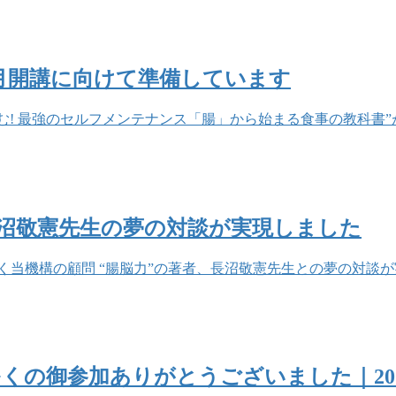
月開講に向けて準備しています
るむ! 最強のセルフメンテナンス「腸」から始まる食事の教科書
沼敬憲先生の夢の対談が実現しました
く当機構の顧問 “腸脳力”の著者、長沼敬憲先生との夢の対談
くの御参加ありがとうございました｜201