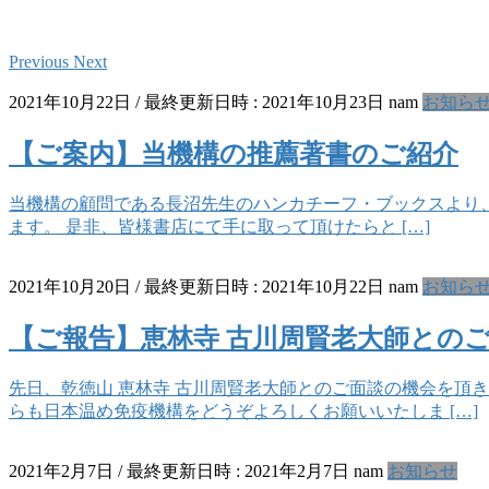
Previous
Next
2021年10月22日
/ 最終更新日時 :
2021年10月23日
nam
お知ら
【ご案内】当機構の推薦著書のご紹介
当機構の顧問である長沼先生のハンカチーフ・ブックスより、
ます。 是非、皆様書店にて手に取って頂けたらと […]
2021年10月20日
/ 最終更新日時 :
2021年10月22日
nam
お知ら
【ご報告】恵林寺 古川周賢老大師との
先日、乾徳山 恵林寺 古川周賢老大師とのご面談の機会を頂
らも日本温め免疫機構をどうぞよろしくお願いいたしま […]
2021年2月7日
/ 最終更新日時 :
2021年2月7日
nam
お知らせ