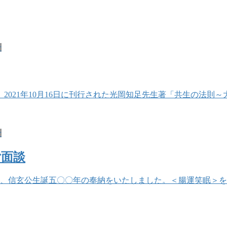
せ
2021年10月16日に刊行された光岡知足先生著「共生の法則
せ
ご面談
き、信玄公生誕五〇〇年の奉納をいたしました。＜腸運笑眠＞を