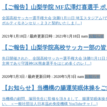
【ご報告】山梨学院 MF広澤灯喜選手 
全国高校サッカー選手権大会 決勝[1月11日 埼玉スタジアム
ポルティモネンセＵ－２３と契約いたしま […]
2021年1月18日
/ 最終更新日時 :
2021年1月18日
nam
お知らせ
【ご報告】山梨学院高校サッカー部の
先日開催された、全国高校サッカー選手権大会 決勝[1月11
主将であり守護神GK熊倉選手をはじめ多くのレ […]
2020年5月3日
/ 最終更新日時 :
2020年5月3日
nam
お知らせ
【お知らせ】当機構の腸運笑眠体操をご
当機構の顧問、塚田先生に監修を頂きまして、腸運笑眠体操
い。 ＜一般社団法人日本温め免疫機構 YouTubeチャ […]