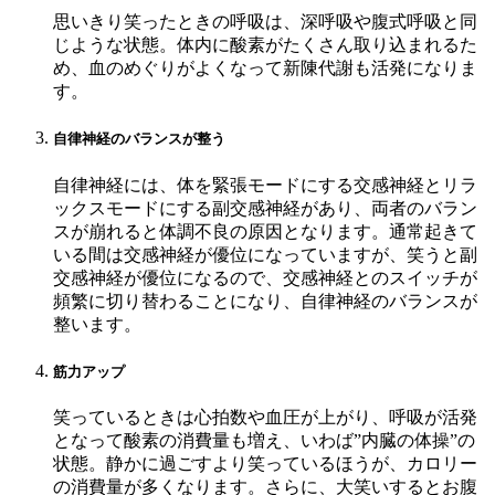
思いきり笑ったときの呼吸は、深呼吸や腹式呼吸と同
じような状態。体内に酸素がたくさん取り込まれるた
め、血のめぐりがよくなって新陳代謝も活発になりま
す。
自律神経のバランスが整う
自律神経には、体を緊張モードにする交感神経とリラ
ックスモードにする副交感神経があり、両者のバラン
スが崩れると体調不良の原因となります。通常起きて
いる間は交感神経が優位になっていますが、笑うと副
交感神経が優位になるので、交感神経とのスイッチが
頻繁に切り替わることになり、自律神経のバランスが
整います。
筋力アップ
笑っているときは心拍数や血圧が上がり、呼吸が活発
となって酸素の消費量も増え、いわば”内臓の体操”の
状態。静かに過ごすより笑っているほうが、カロリー
の消費量が多くなります。さらに、大笑いするとお腹